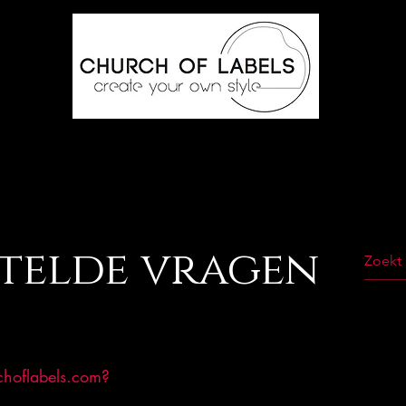
IES
BEAUTY
LIFESTYLE
WEDDING OUTFITS
GIFT 
telde vragen
hoflabels.com?