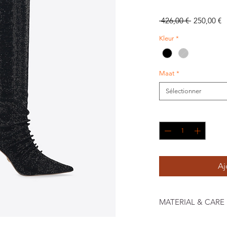
Prix
P
 426,00 € 
250,00 €
original
p
Kleur
*
Maat
*
Sélectionner
Quantité
*
Aj
MATERIAL & CARE
Buitenklant leer