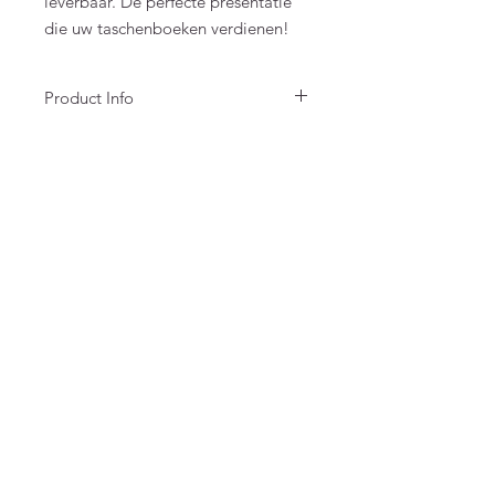
leverbaar. De perfecte presentatie
die uw taschenboeken verdienen!
Product Info
Acrylic bookstand, 15 x 35 cm
Geschikt voor boeken
Max. 5-6 kg
Formaat: max. 45 x 35 cm
FAQ
Algemene voorwaarden
Bestellen
Betalen
Privacy
Retourneren
Verzenden
Top