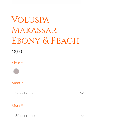
Voluspa -
Makassar
Ebony & Peach
Prix
48,00 €
Kleur
*
Maat
*
Merk
*
Quantité
*