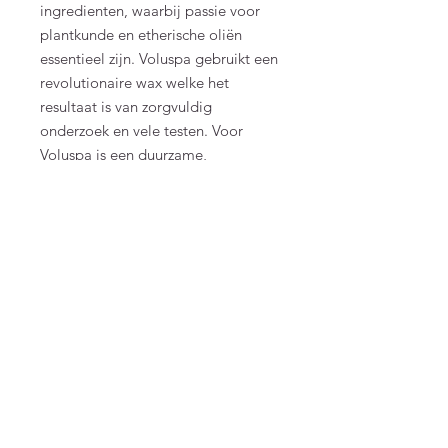
ingredienten, waarbij passie voor
plantkunde en etherische oliën
essentieel zijn. Voluspa gebruikt een
revolutionaire wax welke het
resultaat is van zorgvuldig
onderzoek en vele testen. Voor
Voluspa is een duurzame,
ecologische manier van produceren
zonder schadelijke stoffen als
pesticiden, sulfaat erg belangrijk.
Product Info
Notes of Solid Black Ebony Wood, Ripe
Peaches & Apple Blossom.
Burn Time: ~45 Hours
FAQ
Algemene voorwaarden
Bestellen